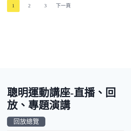
N
N
P
1
2
3
下一頁
T
T
o
$
$
7
5
s
1
0
,
,
t
4
0
0
0
s
0
0
。
。
n
a
聰明運動講座-直播、回
v
放、專題演講
i
回放總覽