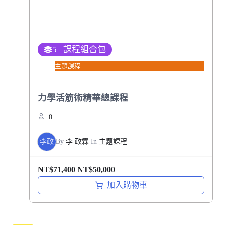
1
,
,
6
2
0
0
0
5
– 課程組合包
0
。
主題課程
。
力學活筋術精華總課程
0
李政
By
李 政霖
In
主題課程
原
目
NT$
71,400
NT$
50,000
始
前
加入購物車
價
價
格
格
：
：