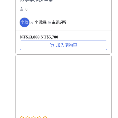
0
李政
By
李 政霖
In
主題課程
原
目
NT$
13,800
NT$
5,700
始
前
加入購物車
價
價
格
格
：
：
N
N
T
T
$
$
1
5
3
,
,
7
8
0
0
0