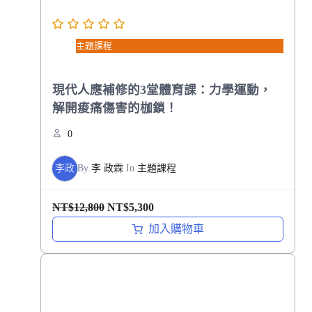
主題課程
現代人應補修的3堂體育課：力學運動，
解開痠痛傷害的枷鎖！
0
李政
By
李 政霖
In
主題課程
原
目
NT$
12,800
NT$
5,300
始
前
加入購物車
價
價
格
格
：
：
N
N
T
T