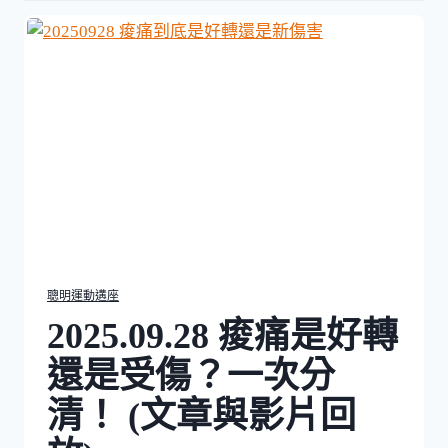
g
a
t
i
o
n
聰明運動遘座
2025.09.28 痠痛是好轉
還是受傷？一次分
清！ (文章與影片回