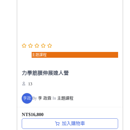
$
$
1
5
2
,
,
3
8
0
0
0
0
。
主題課程
。
力學筋膜伸展達人營
13
李政
By
李 政霖
In
主題課程
NT$
16,800
加入購物車