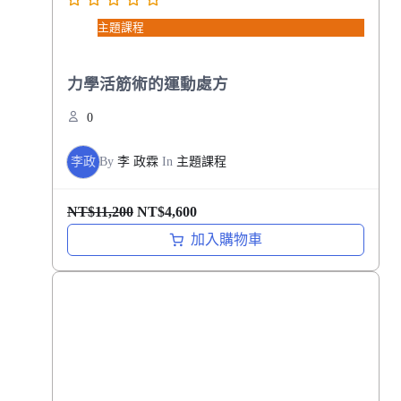
0
。
主題課程
。
力學活筋術的運動處方
0
李政
By
李 政霖
In
主題課程
原
目
NT$
11,200
NT$
4,600
始
前
加入購物車
價
價
格
格
：
：
N
N
T
T
$
$
1
4