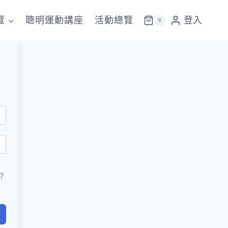
覽
聰明運動講座
活動總覽
登入
0
？