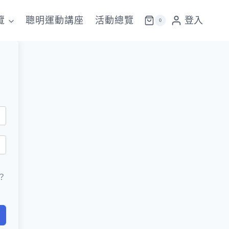
覽
聰明運動講座
活動總覽
登入
0
？