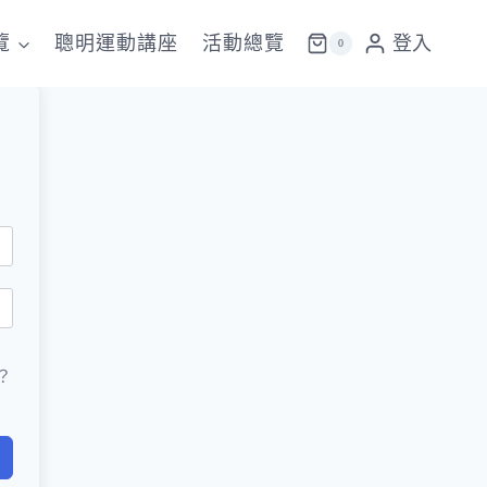
覽
聰明運動講座
活動總覽
登入
0
？