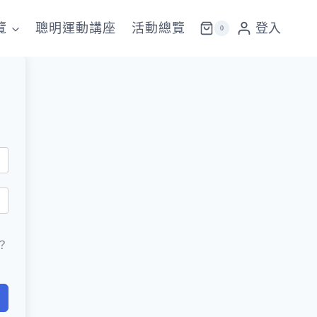
覽
聰明運動講座
活動總覽
登入
0
？