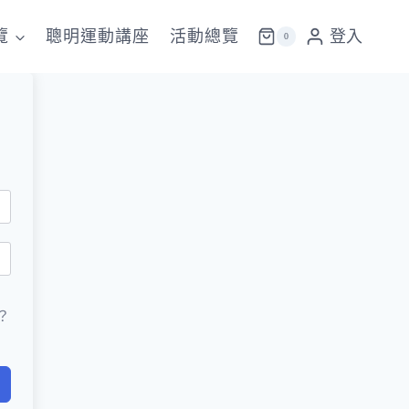
覽
聰明運動講座
活動總覽
登入
0
？