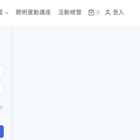
覽
聰明運動講座
活動總覽
登入
0
？