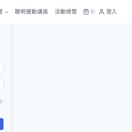
覽
聰明運動講座
活動總覽
登入
0
？