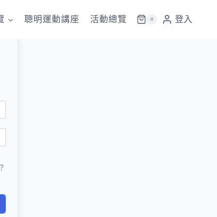
覽
聰明運動講座
活動總覽
登入
0
？