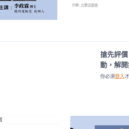
人
分類:
力學活筋術
應
NT$12,80
補
修
的
3
堂
搶先評價
體
育
動，解開
課：
你必須
登入
力
學
運
動，
解
開
痠