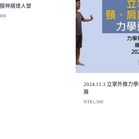
痛
膜伸展達人營
傷
800
害
的
枷
鎖！
數
量
2024.11.3 立掌外推
展
NT$
1,500