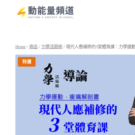
Skip
to
content
Home
/
商店
/
力學活筋術
/
現代人應補修的3堂體育課：力學運
特價