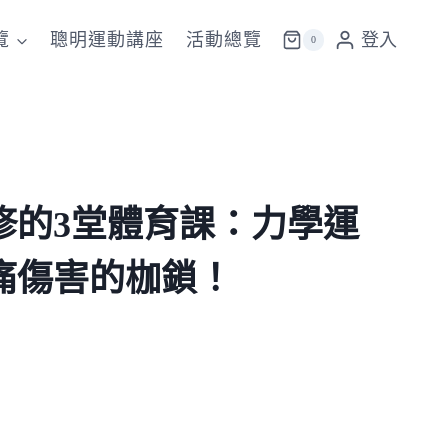
覽
聰明運動講座
活動總覽
登入
0
修的3堂體育課：力學運
痛傷害的枷鎖！
目
前
價
格：