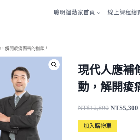
聰明運動家首頁
線上課程總
動，解開痠痛傷害的枷鎖！
現代人應補
動，解開痠
原
NT$
12,800
NT$
5,300
始
現
加入購物車
價
代
格：