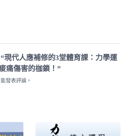
0。
NT$5,300。
 “現代人應補修的3堂體育課：力學運
痠痛傷害的枷鎖！”
才能發表評論。