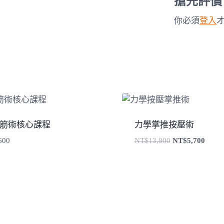
搶先評價
你必須
登入
筋術核心課程
力學掌推按壓術
原
目
600
NT$
13,800
NT$
5,700
始
前
價
價
格：
格：
NT$13,800。
NT$5