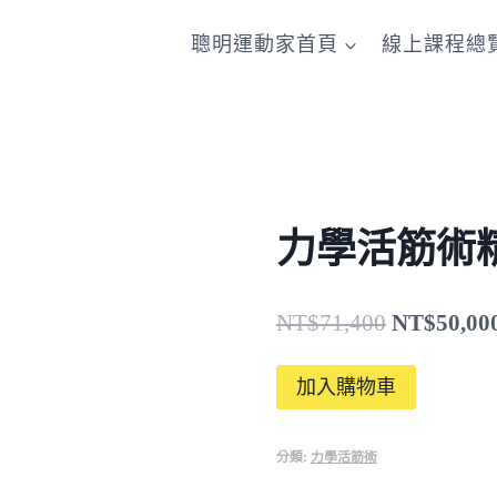
聰明運動家首頁
線上課程總
力學活筋術
原
NT$
71,400
NT$
50,00
始
力
加入購物車
價
學
格：
活
分類:
力學活筋術
筋
NT$71,40