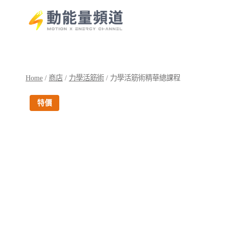
Skip
to
content
Home
/
商店
/
力學活筋術
/
力學活筋術精華總課程
特價