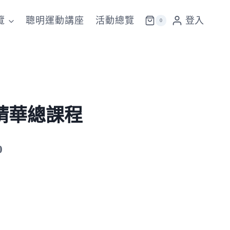
覽
聰明運動講座
活動總覽
登入
0
精華總課程
目
0
前
價
格：
0。
NT$50,000。