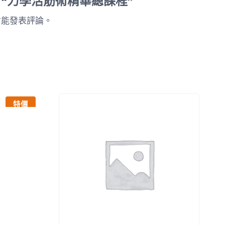
 “力學活筋術精華總課程”
才能發表評論。
特價
,700。