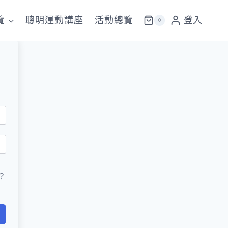
覽
聰明運動講座
活動總覽
登入
0
？