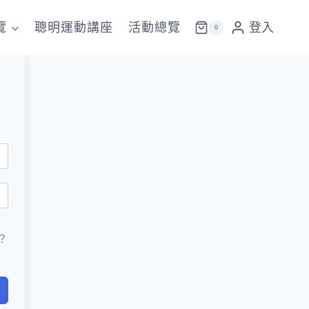
覽
聰明運動講座
活動總覽
登入
0
？