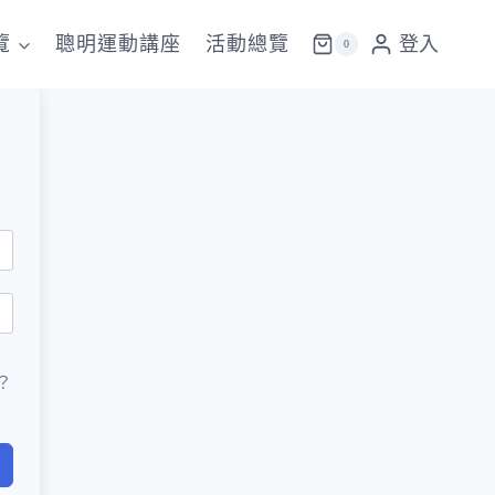
覽
聰明運動講座
活動總覽
登入
0
？