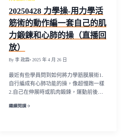
20250428 力學操-用力學活
筋術的動作編一套自己的肌
力鍛鍊和心肺的操（直播回
放）
By 李 政霖
• 2025 年 4 月 26 日
最近有些學員問到如何將力學筋膜展術1.
自行編成有心肺功能的操，像超慢跑一樣
2.自己在伸展時或肌肉鍛鍊，運動前後…
繼續閱讀