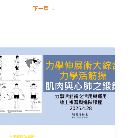
下一篇
»
力學筋膜伸展術