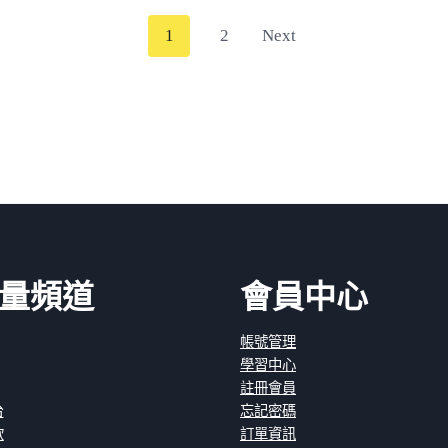
P
1
2
Next
o
s
t
s
n
量頻道
會員中心
a
帳號管理
v
學習中心
註冊會員
台
忘記密碼
i
款
訂單資訊