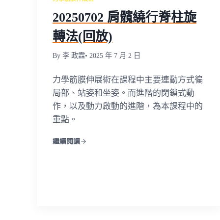
20250702 肩髖繞行脊柱旋
轉法(回放)
By 李 政霖
• 2025 年 7 月 2 日
力學筋膜伸展術在課程中主要連動方式徧
局部、站姿和坐姿。而進階的閉鎖式動
作，以及動力啟動的進階，為本課程中的
重點。
繼續閱讀