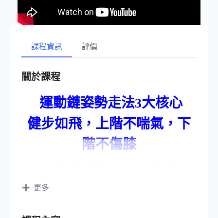
課程資訊
評價
關於課程
運動鏈姿勢走法3大核心
健步如飛，上階不喘氣，下
階不傷膝
維持關節活動不受傷，肌肉活動不僵硬緊繃
更多
關節肌肉的整體連動，每日
都有足夠運動量