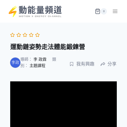
Skip
to
0
content
運動鏈姿勢走法體能鍛鍊營
導師：
李 政霖
類
李政
我有興趣
分享
別：
主題課程