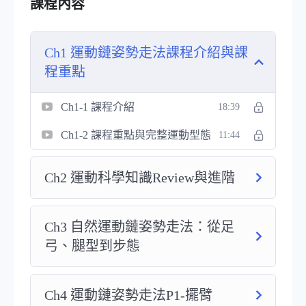
課程內容
不用再被健身房、運動中心的場地和器材限制侷限
Ch1 運動鏈姿勢走法課程介紹與課
讓運動就在你的生活實踐
程重點
背肌腿力充足，關節施力
有
Ch1-1 課程介紹
18:39
順序，
肌肉使勁不受傷
Ch1-2 課程重點與完整運動型態
11:44
瞭解步態、人體運作模式、
Ch2 運動科學知識Review與進階
健康自然向你走來，傷害自然離你而去
Ch3 自然運動鏈姿勢走法：從足
弓、腿型到步態
Ch4 運動鏈姿勢走法P1-擺臂