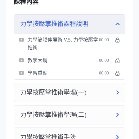
課程內容
提升整體身心健康
力學按壓掌推術課程說明
不需要依賴他人
，您可以自主管理身體狀態
隨時隨地都能進行自我保健和肌肉緩解
力學筋膜伸展術 V.S. 力學按壓掌
00:00
更深入地了解身體的需求， 讓身體處於輕鬆狀態
推術
教學大綱
00:00
學習重點
00:00
力學按壓掌推術學理(一)
力學按壓掌推術學理(二)
力學按壓掌推術手法