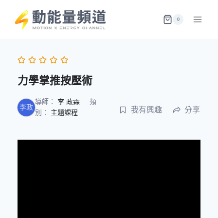
Skip
to
0
content
力學掌推按壓術
導師：
李 政霖
類
李政
我有興趣
分享
別：
主題課程