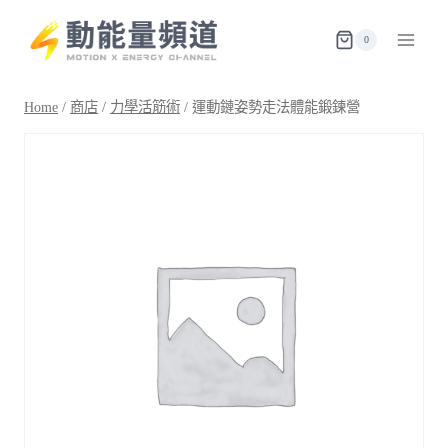
Skip
to
0
content
Home
/
商店
/
力學活筋術
/
運動鏈姿勢走法體能鍛鍊營