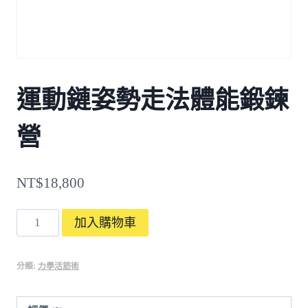
運動鏈姿勢走法體能鍛鍊
營
NT$
18,800
運
加入購物車
動
鏈
分類:
力學活筋術
姿
勢