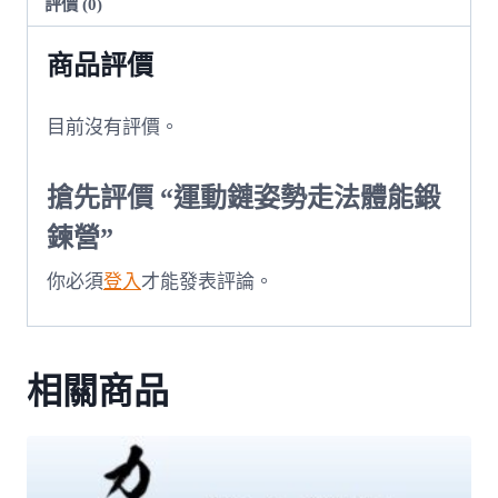
走
評價 (0)
法
商品評價
體
能
鍛
目前沒有評價。
鍊
營
搶先評價 “運動鏈姿勢走法體能鍛
數
鍊營”
量
你必須
登入
才能發表評論。
相關商品