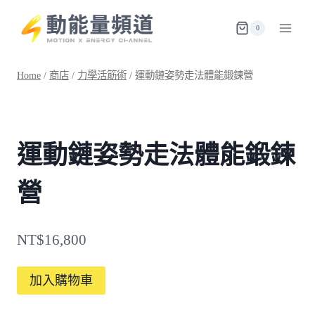
Skip
to
0
content
Home
/
商店
/
力學活筋術
/
運動鏈姿勢走法體能鍛鍊營
運動鏈姿勢走法體能鍛鍊
營
NT$
16,800
運
加入購物車
動
鏈