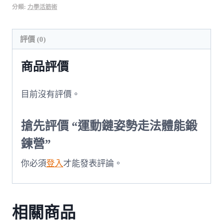
分類:
力學活筋術
姿
勢
走
評價 (0)
法
商品評價
體
能
鍛
目前沒有評價。
鍊
營
搶先評價 “運動鏈姿勢走法體能鍛
數
鍊營”
量
你必須
登入
才能發表評論。
相關商品