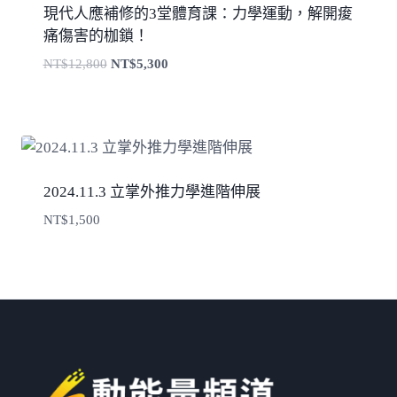
現代人應補修的3堂體育課：力學運動，解開痠
痛傷害的枷鎖！
原
目
NT$
12,800
NT$
5,300
始
前
價
價
格：
格：
NT$12,800。
NT$5,300。
2024.11.3 立掌外推力學進階伸展
NT$
1,500