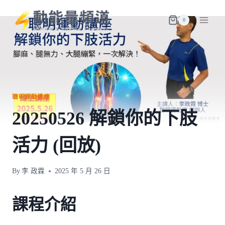
Skip
to
0
content
聰明運動遘座
20250526 解鎖你的下肢
活力 (回放)
By
李 政霖
2025 年 5 月 26 日
課程介紹