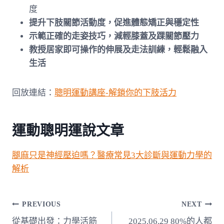
度
提升下肢關節活動度，促進體態矯正與穩定性
示範正確的走姿技巧，減輕膝蓋及踝關節壓力
教授居家即可操作的伸展及走法訓練，輕鬆融入
生活
回放連結：
聰明運動講座-解鎖你的下肢活力
運動聰明運說文章
腿麻只是神經壓迫嗎？醫療常見3大診斷與運動力學的
解析
文
PREVIOUS
NEXT
從基礎出發：力學活筋
2025.06.29 80%的人都